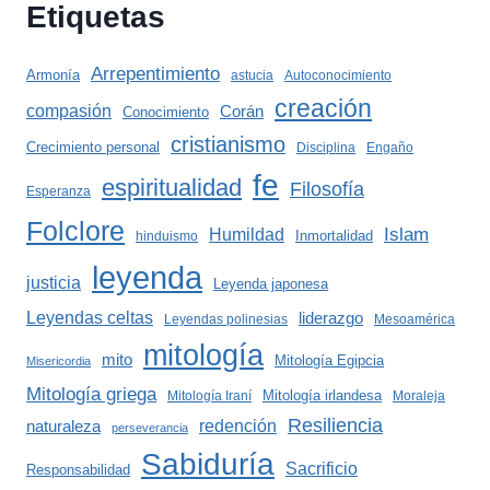
Etiquetas
Arrepentimiento
Armonía
astucia
Autoconocimiento
creación
compasión
Corán
Conocimiento
cristianismo
Crecimiento personal
Disciplina
Engaño
fe
espiritualidad
Filosofía
Esperanza
Folclore
Islam
Humildad
Inmortalidad
hinduismo
leyenda
justicia
Leyenda japonesa
Leyendas celtas
liderazgo
Leyendas polinesias
Mesoamérica
mitología
mito
Mitología Egipcia
Misericordia
Mitología griega
Mitología irlandesa
Mitología Iraní
Moraleja
Resiliencia
redención
naturaleza
perseverancia
Sabiduría
Sacrificio
Responsabilidad