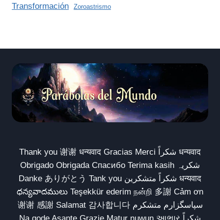
Transformación
Zoroastrismo
Thank you 谢谢 धन्यवाद Gracias Merci شكراً धन्यवाद
Obrigado Obrigada Спасибо Terima kasih شکریہ
Danke ありがとう Tank you شكراً متشكرين धन्यवाद
ధన్యవాదములు Teşekkür ederim நன்றி 多謝 Cảm ơn
谢谢 感謝 Salamat 감사합니다 سپاسگزارم متشکرم
Na gode Asante Grazie Matur nuwun આભાર شكراً