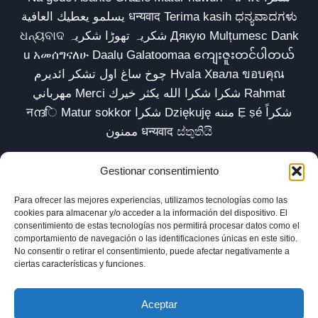
يسلمو يعطيك العافية धन्यवाद Terima kasih ಧನ್ಯವಾದಗಳು
ଧନ୍ୟବାଦ شکریہ تھوڑا شکریہ Дякую Mulțumesc Dank
u አመሰግናለሁ Daalụ Galatoomaa ကျေးဇူးတင်ပါတယ်
چوخ ساغ اول تشکر ائدیرم Hvala Хвала ขอบคุณ
مهرباني Merci شكرا شكرا الله يكثر خيرك Rahmat
नന്ദि Matur sokkor شكرا Dziękuję مننه Ẹ ṣé شكراً
ممنون धन्यवाद ස්තුතියි
Gestionar consentimiento
Para ofrecer las mejores experiencias, utilizamos tecnologías como las
Inicio
Biblioteca
Parábolas TV
Comunidad
cookies para almacenar y/o acceder a la información del dispositivo. El
consentimiento de estas tecnologías nos permitirá procesar datos como el
Esencia
Blog
Política de privacidad
comportamiento de navegación o las identificaciones únicas en este sitio.
No consentir o retirar el consentimiento, puede afectar negativamente a
Aviso legal
Política de cookies (UE)
ciertas características y funciones.
Aceptar