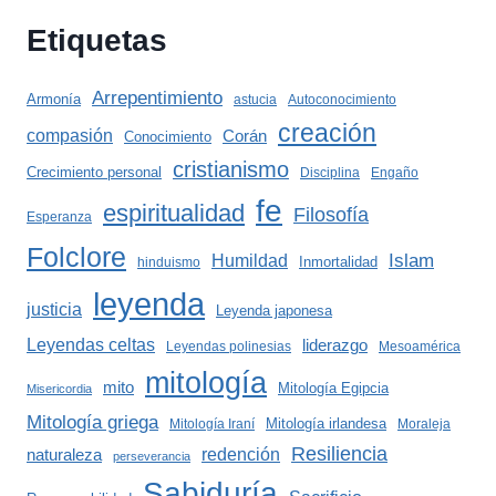
Etiquetas
Arrepentimiento
Armonía
astucia
Autoconocimiento
creación
compasión
Corán
Conocimiento
cristianismo
Crecimiento personal
Disciplina
Engaño
fe
espiritualidad
Filosofía
Esperanza
Folclore
Islam
Humildad
Inmortalidad
hinduismo
leyenda
justicia
Leyenda japonesa
Leyendas celtas
liderazgo
Leyendas polinesias
Mesoamérica
mitología
mito
Mitología Egipcia
Misericordia
Mitología griega
Mitología irlandesa
Mitología Iraní
Moraleja
Resiliencia
redención
naturaleza
perseverancia
Sabiduría