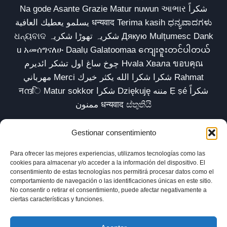
Na gode Asante Grazie Matur nuwun આભાર شكراً
يسلمو يعطيك العافية धन्यवाद Terima kasih ಧನ್ಯವಾದಗಳು
ଧନ୍ୟବାଦ شکریہ تھوڑا شکریہ Дякую Mulțumesc Dank
u አመሰግናለሁ Daalụ Galatoomaa ကျေးဇူးတင်ပါတယ်
چوخ ساغ اول تشکر ائدیرم Hvala Хвала ขอบคุณ
مهرباني Merci شكرا شكرا الله يكثر خيرك Rahmat
नന്ദि Matur sokkor شكرا Dziękuję مننه Ẹ ṣé شكراً
ممنون धन्यवाद ස්තුතියි
Gestionar consentimiento
Para ofrecer las mejores experiencias, utilizamos tecnologías como las
Inicio
Biblioteca
Parábolas TV
Comunidad
cookies para almacenar y/o acceder a la información del dispositivo. El
consentimiento de estas tecnologías nos permitirá procesar datos como el
Esencia
Blog
Política de privacidad
comportamiento de navegación o las identificaciones únicas en este sitio.
No consentir o retirar el consentimiento, puede afectar negativamente a
Aviso legal
Política de cookies (UE)
ciertas características y funciones.