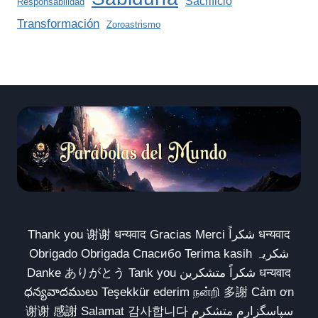
Sacrificio
Responsabilidad
Transformación
Zoroastrismo
Thank you 谢谢 धन्यवाद Gracias Merci شكراً धन्यवाद
Obrigado Obrigada Спасибо Terima kasih شکریہ
Danke ありがとう Tank you شكراً متشكرين धन्यवाद
ధన్యవాదములు Teşekkür ederim நன்றி 多謝 Cảm ơn
谢谢 感謝 Salamat 감사합니다 سپاسگزارم متشکرم