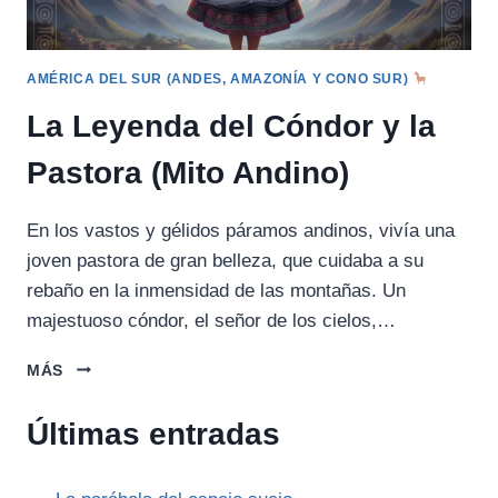
AMÉRICA DEL SUR (ANDES, AMAZONÍA Y CONO SUR)
La Leyenda del Cóndor y la
Pastora (Mito Andino)
En los vastos y gélidos páramos andinos, vivía una
joven pastora de gran belleza, que cuidaba a su
rebaño en la inmensidad de las montañas. Un
majestuoso cóndor, el señor de los cielos,…
LA
MÁS
LEYENDA
DEL
Últimas entradas
CÓNDOR
Y
LA