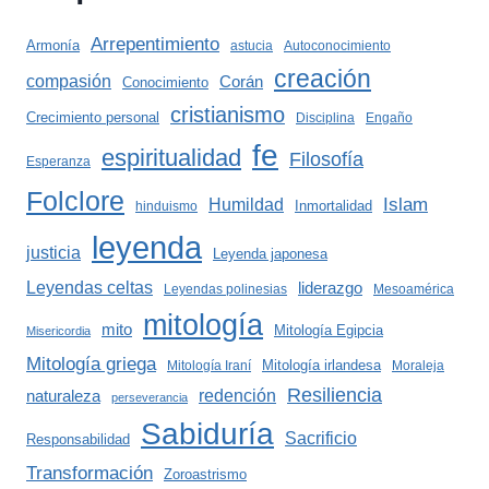
Arrepentimiento
Armonía
astucia
Autoconocimiento
creación
compasión
Corán
Conocimiento
cristianismo
Crecimiento personal
Disciplina
Engaño
fe
espiritualidad
Filosofía
Esperanza
Folclore
Islam
Humildad
Inmortalidad
hinduismo
leyenda
justicia
Leyenda japonesa
Leyendas celtas
liderazgo
Leyendas polinesias
Mesoamérica
mitología
mito
Mitología Egipcia
Misericordia
Mitología griega
Mitología irlandesa
Mitología Iraní
Moraleja
Resiliencia
redención
naturaleza
perseverancia
Sabiduría
Sacrificio
Responsabilidad
Transformación
Zoroastrismo