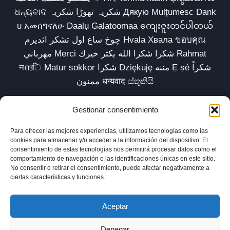
ଧନ୍ୟବାଦ شکریہ تھوڑا شکریہ Дякую Mulțumesc Dank
u አመሰግናለሁ Daalụ Galatoomaa ကျေးဇူးတင်ပါတယ်
چوخ ساغ اول تشکر ائدیرم Hvala Хвала ขอบคุณ
مهرباني Merci شكرا شكرا الله يكثر خيرك Rahmat
नന്ദि Matur sokkor شكرا Dziękuję مننه Ẹ ṣé شكراً
ممنون धन्यवाद ස්තුතියි
Gestionar consentimiento
Para ofrecer las mejores experiencias, utilizamos tecnologías como las
Inicio
Biblioteca
Parábolas TV
Comunidad
cookies para almacenar y/o acceder a la información del dispositivo. El
consentimiento de estas tecnologías nos permitirá procesar datos como el
Esencia
Blog
Política de privacidad
comportamiento de navegación o las identificaciones únicas en este sitio.
No consentir o retirar el consentimiento, puede afectar negativamente a
Aviso legal
Política de cookies (UE)
ciertas características y funciones.
Aceptar
Denegar