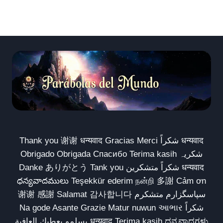
Thank you 谢谢 धन्यवाद Gracias Merci شكراً धन्यवाद
Obrigado Obrigada Спасибо Terima kasih شکریہ
Danke ありがとう Tank you شكراً متشكرين धन्यवाद
ధన్యవాదములు Teşekkür ederim நன்றி 多謝 Cảm ơn
谢谢 感謝 Salamat 감사합니다 سپاسگزارم متشکرم
Na gode Asante Grazie Matur nuwun આભાર شكراً
يسلمو يعطيك العافية धन्यवाद Terima kasih ಧನ್ಯವಾದಗಳು