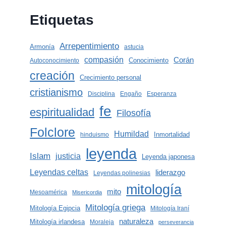
Etiquetas
Arrepentimiento
Armonía
astucia
compasión
Corán
Conocimiento
Autoconocimiento
creación
Crecimiento personal
cristianismo
Disciplina
Engaño
Esperanza
fe
espiritualidad
Filosofía
Folclore
Humildad
Inmortalidad
hinduismo
leyenda
Islam
justicia
Leyenda japonesa
Leyendas celtas
liderazgo
Leyendas polinesias
mitología
mito
Mesoamérica
Misericordia
Mitología griega
Mitología Egipcia
Mitología Iraní
naturaleza
Mitología irlandesa
Moraleja
perseverancia