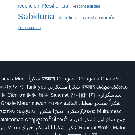
Resiliencia
redención
Responsabilidad
Sabiduría
Transformación
Sacrificio
Zoroastrismo
 Obrigado Obrigada Спасибо
多謝 Cảm ơn 谢谢 感謝 Salamat 감사합니다 سپاسگزارم
شکریہ تھوڑا ش Дякую Mulțumesc
ျေးဇူးတင်ပါတယ် چوخ ساغ اول تشکر ائدیرم