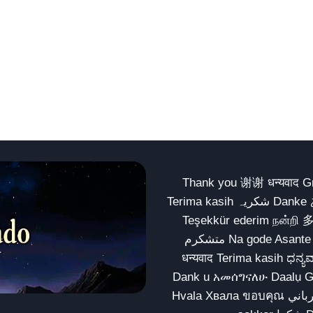
Thank you 谢谢 धन्यवाद Gracias Merci شكراً धन्यवाद
Terima kasih شکریہ Danke ありがとう Tank you شكراً متشكرين धन्यवाद ధన్యవాదములు
Teşekkür ederim நன்றி 
متشکرم Na gode Asante Grazie Matur nuwun આભાર شكراً يسلمو يعطيك العافية
धन्यवाद Terima kasih ಧನ್ಯವಾದಗಳು ଧନ୍ୟବାଦ کریہ
Dank u አመሰግናለሁ Daalụ Galatoomaa က
Hvala Хвала ขอบคุณ مهرباني Merci شكرا شكرا الله يكثر خيرك Rahmat नന്ദि Matur