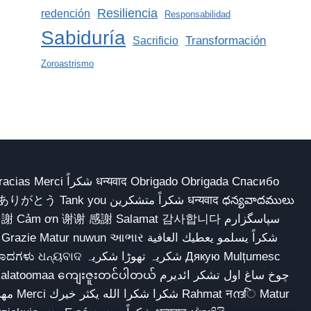
Resiliencia
redención
Responsabilidad
Sabiduría
Transformación
Sacrificio
Zoroastrismo
 Obrigado Obrigada Спасибо
多謝 Cảm ơn 谢谢 感謝 Salamat 감사합니다 سپاسگزارم
شکریہ تھوڑا ش Дякую Mulțumesc
ျေးဇူးတင်ပါတယ် چوخ ساغ اول تشکر ائدیرم