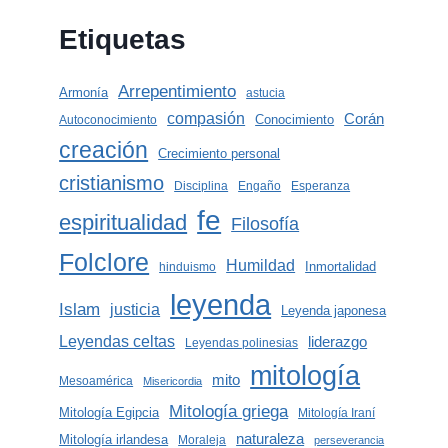
Etiquetas
Arrepentimiento
Armonía
astucia
compasión
Corán
Conocimiento
Autoconocimiento
creación
Crecimiento personal
cristianismo
Disciplina
Engaño
Esperanza
fe
espiritualidad
Filosofía
Folclore
Humildad
Inmortalidad
hinduismo
leyenda
Islam
justicia
Leyenda japonesa
Leyendas celtas
liderazgo
Leyendas polinesias
mitología
mito
Mesoamérica
Misericordia
Mitología griega
Mitología Egipcia
Mitología Iraní
naturaleza
Mitología irlandesa
Moraleja
perseverancia