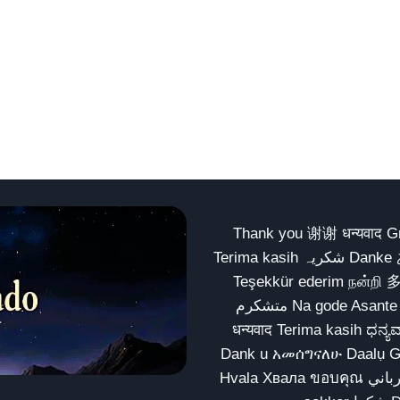
Thank you 谢谢 धन्यवाद Gracias Merci شكراً धन्यवाद
Terima kasih شکریہ Danke ありがとう Tank you شكراً متشكرين धन्यवाद ధన్యవాదములు
Teşekkür ederim நன்றி 
متشکرم Na gode Asante Grazie Matur nuwun આભાર شكراً يسلمو يعطيك العافية
धन्यवाद Terima kasih ಧನ್ಯವಾದಗಳು ଧନ୍ୟବାଦ کریہ
Dank u አመሰግናለሁ Daalụ Galatoomaa က
Hvala Хвала ขอบคุณ مهرباني Merci شكرا شكرا الله يكثر خيرك Rahmat नന്ദि Matur