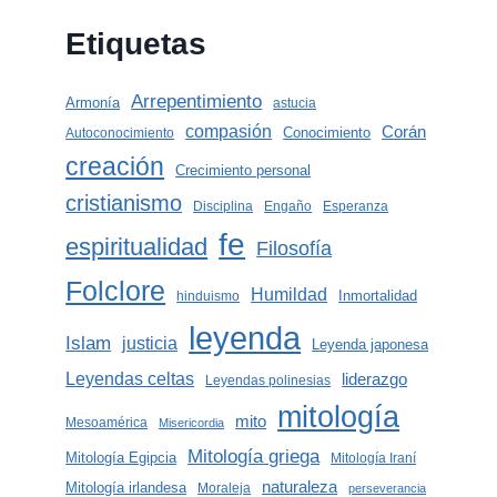
Etiquetas
Arrepentimiento
Armonía
astucia
compasión
Corán
Conocimiento
Autoconocimiento
creación
Crecimiento personal
cristianismo
Disciplina
Engaño
Esperanza
fe
espiritualidad
Filosofía
Folclore
Humildad
Inmortalidad
hinduismo
leyenda
Islam
justicia
Leyenda japonesa
Leyendas celtas
liderazgo
Leyendas polinesias
mitología
mito
Mesoamérica
Misericordia
Mitología griega
Mitología Egipcia
Mitología Iraní
naturaleza
Mitología irlandesa
Moraleja
perseverancia