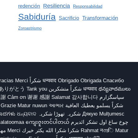
Resiliencia
redención
Responsabilidad
Sabiduría
Transformación
Sacrificio
Zoroastrismo
 Obrigado Obrigada Спасибо
多謝 Cảm ơn 谢谢 感謝 Salamat 감사합니다 سپاسگزارم
شکریہ تھوڑا ش Дякую Mulțumesc
ျေးဇူးတင်ပါတယ် چوخ ساغ اول تشکر ائدیرم