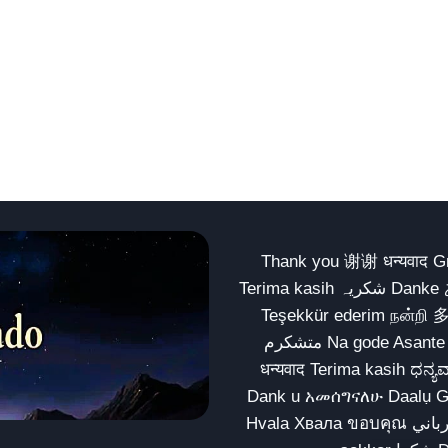
Thank you 谢谢 धन्यवाद Gracias Merci شكراً धन्यवाद
Terima kasih شکریہ Danke ありがとう Tank you شكراً متشكرين धन्यवाद ధన్యవాదములు
Teşekkür ederim நன்றி 
متشکرم Na gode Asante Grazie Matur nuwun આભાર شكراً يسلمو يعطيك العافية
धन्यवाद Terima kasih ಧನ್ಯವಾದಗಳು ଧନ୍ୟବାଦ کریہ
Dank u አመሰግናለሁ Daalụ Galatoomaa က
Hvala Хвала ขอบคุณ مهرباني Merci شكرا شكرا الله يكثر خيرك Rahmat नന്ദि Matur