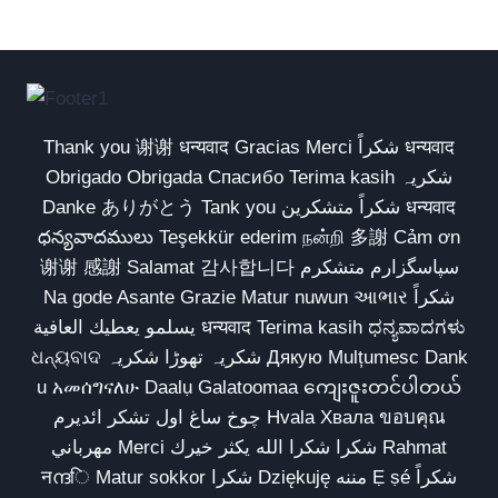
Thank you 谢谢 धन्यवाद Gracias Merci شكراً धन्यवाद
Obrigado Obrigada Спасибо Terima kasih شکریہ
Danke ありがとう Tank you شكراً متشكرين धन्यवाद
ధన్యవాదములు Teşekkür ederim நன்றி 多謝 Cảm ơn
谢谢 感謝 Salamat 감사합니다 سپاسگزارم متشکرم
Na gode Asante Grazie Matur nuwun આભાર شكراً
يسلمو يعطيك العافية धन्यवाद Terima kasih ಧನ್ಯವಾದಗಳು
ଧନ୍ୟବାଦ شکریہ تھوڑا شکریہ Дякую Mulțumesc Dank
u አመሰግናለሁ Daalụ Galatoomaa ကျေးဇူးတင်ပါတယ်
چوخ ساغ اول تشکر ائدیرم Hvala Хвала ขอบคุณ
مهرباني Merci شكرا شكرا الله يكثر خيرك Rahmat
नന്ദि Matur sokkor شكرا Dziękuję مننه Ẹ ṣé شكراً