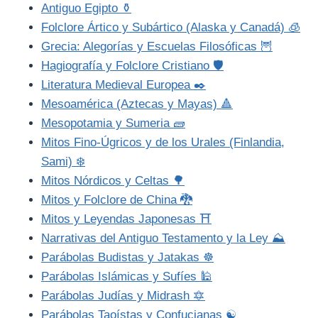
Antiguo Egipto ⚱️
Folclore Ártico y Subártico (Alaska y Canadá) 🧊
Grecia: Alegorías y Escuelas Filosóficas 🦉
Hagiografía y Folclore Cristiano 🛡️
Literatura Medieval Europea ✒️
Mesoamérica (Aztecas y Mayas) 🔺
Mesopotamia y Sumeria 🧱
Mitos Fino-Úgricos y de los Urales (Finlandia,
Sami) ❄️
Mitos Nórdicos y Celtas 🌳
Mitos y Folclore de China 🐉
Mitos y Leyendas Japonesas ⛩️
Narrativas del Antiguo Testamento y la Ley ⛰️
Parábolas Budistas y Jatakas ☸️
Parábolas Islámicas y Sufíes 🕌
Parábolas Judías y Midrash 🔯
Parábolas Taoístas y Confucianas ☯️