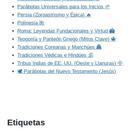
Parábolas Universales para los Inicios 🌱
Persia (Zoroastrismo y Épica) 🔥
Polinesia 🌺
Roma: Leyendas Fundacionales y Virtud 🏟️
Teogonía y Panteón Griego (Mitos Clave) 🔱
Tradiciones Coreanas y Manchúes 🏯
Tradiciones Védicas e Hindúes 🕉️
Tribus Indias de EE. UU. (Oeste y Llanuras) 🦅
🕊️ Parábolas del Nuevo Testamento (Jesús)
Etiquetas