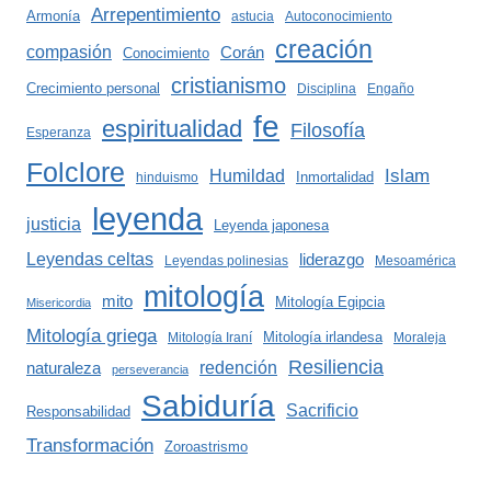
Arrepentimiento
Armonía
astucia
Autoconocimiento
creación
compasión
Corán
Conocimiento
cristianismo
Crecimiento personal
Disciplina
Engaño
fe
espiritualidad
Filosofía
Esperanza
Folclore
Islam
Humildad
Inmortalidad
hinduismo
leyenda
justicia
Leyenda japonesa
Leyendas celtas
liderazgo
Leyendas polinesias
Mesoamérica
mitología
mito
Mitología Egipcia
Misericordia
Mitología griega
Mitología irlandesa
Mitología Iraní
Moraleja
Resiliencia
redención
naturaleza
perseverancia
Sabiduría
Sacrificio
Responsabilidad
Transformación
Zoroastrismo