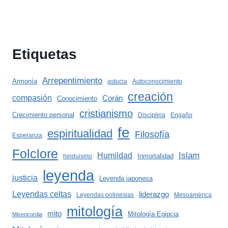
Etiquetas
Arrepentimiento
Armonía
astucia
Autoconocimiento
creación
compasión
Corán
Conocimiento
cristianismo
Crecimiento personal
Disciplina
Engaño
fe
espiritualidad
Filosofía
Esperanza
Folclore
Islam
Humildad
Inmortalidad
hinduismo
leyenda
justicia
Leyenda japonesa
Leyendas celtas
liderazgo
Leyendas polinesias
Mesoamérica
mitología
mito
Mitología Egipcia
Misericordia