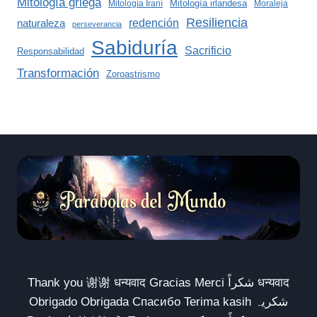
Mitología griega
Mitología irlandesa
Mitología Iraní
Moraleja
Resiliencia
redención
naturaleza
perseverancia
Sabiduría
Sacrificio
Responsabilidad
Transformación
Zoroastrismo
Thank you 谢谢 धन्यवाद Gracias Merci شكراً धन्यवाद
Obrigado Obrigada Спасибо Terima kasih شکریہ