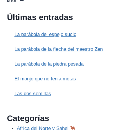
MÁS
LEYENDA
DE
Últimas entradas
SAN
NICOLÁS
Y
La parábola del espejo sucio
LOS
TRES
SACOS
La parábola de la flecha del maestro Zen
DE
ORO
La parábola de la piedra pesada
El monje que no tenia metas
Las dos semillas
Categorías
África del Norte y Sahel