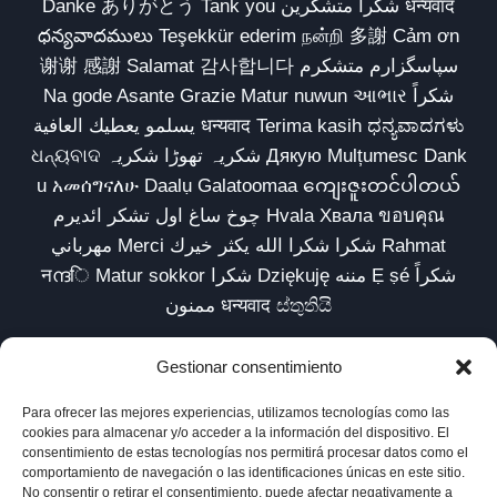
Danke ありがとう Tank you شكراً متشكرين धन्यवाद
ధన్యవాదములు Teşekkür ederim நன்றி 多謝 Cảm ơn
谢谢 感謝 Salamat 감사합니다 سپاسگزارم متشکرم
Na gode Asante Grazie Matur nuwun આભાર شكراً
يسلمو يعطيك العافية धन्यवाद Terima kasih ಧನ್ಯವಾದಗಳು
ଧନ୍ୟବାଦ شکریہ تھوڑا شکریہ Дякую Mulțumesc Dank
u አመሰግናለሁ Daalụ Galatoomaa ကျေးဇူးတင်ပါတယ်
چوخ ساغ اول تشکر ائدیرم Hvala Хвала ขอบคุณ
مهرباني Merci شكرا شكرا الله يكثر خيرك Rahmat
नന്ദि Matur sokkor شكرا Dziękuję مننه Ẹ ṣé شكراً
ممنون धन्यवाद ස්තුතියි
Gestionar consentimiento
Para ofrecer las mejores experiencias, utilizamos tecnologías como las
Inicio
Biblioteca
Parábolas TV
Comunidad
cookies para almacenar y/o acceder a la información del dispositivo. El
consentimiento de estas tecnologías nos permitirá procesar datos como el
Esencia
Blog
Política de privacidad
comportamiento de navegación o las identificaciones únicas en este sitio.
No consentir o retirar el consentimiento, puede afectar negativamente a