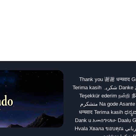
Thank you 谢谢 धन्यवाद Gracias Merci شكراً धन्यवाद
Terima kasih شکریہ Danke ありがとう Tank you شكراً متشكرين धन्यवाद ధన్యవాదములు
Teşekkür ederim நன்றி 
متشکرم Na gode Asante Grazie Matur nuwun આભાર شكراً يسلمو يعطيك العافية
धन्यवाद Terima kasih ಧನ್ಯವಾದಗಳು ଧନ୍ୟବାଦ کریہ
Dank u አመሰግናለሁ Daalụ Galatoomaa က
Hvala Хвала ขอบคุณ مهرباني Merci شكرا شكرا الله يكثر خيرك Rahmat नന്ദि Matur