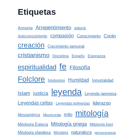
Etiquetas
Arrepentimiento
Armonía
astucia
compasión
Corán
Conocimiento
Autoconocimiento
creación
Crecimiento personal
cristianismo
Disciplina
Engaño
Esperanza
fe
espiritualidad
Filosofía
Folclore
Humildad
Inmortalidad
hinduismo
leyenda
Islam
justicia
Leyenda japonesa
Leyendas celtas
liderazgo
Leyendas polinesias
mitología
mito
Mesoamérica
Misericordia
Mitología griega
Mitología Egipcia
Mitología Iraní
naturaleza
Mitología irlandesa
Moraleja
perseverancia