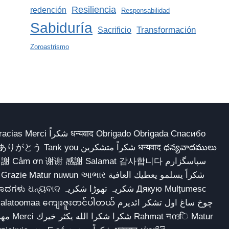
Resiliencia
redención
Responsabilidad
Sabiduría
Transformación
Sacrificio
Zoroastrismo
 Obrigado Obrigada Спасибо
多謝 Cảm ơn 谢谢 感謝 Salamat 감사합니다 سپاسگزارم
شکریہ تھوڑا ش Дякую Mulțumesc
ျေးဇူးတင်ပါတယ် چوخ ساغ اول تشکر ائدیرم