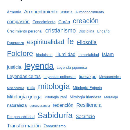
Arrepentimiento
Armonía
astucia
Autoconocimiento
creación
compasión
Corán
Conocimiento
cristianismo
Crecimiento personal
Disciplina
Engaño
fe
espiritualidad
Filosofía
Esperanza
Folclore
Islam
Humildad
Inmortalidad
hinduismo
leyenda
justicia
Leyenda japonesa
Leyendas celtas
liderazgo
Leyendas polinesias
Mesoamérica
mitología
mito
Mitología Egipcia
Misericordia
Mitología griega
Mitología irlandesa
Mitología Iraní
Moraleja
Resiliencia
redención
naturaleza
perseverancia
Sabiduría
Sacrificio
Responsabilidad
Transformación
Zoroastrismo