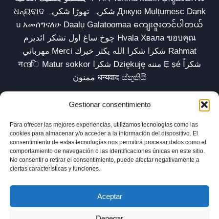
ଧନ୍ୟବାଦ شکریہ تھوڑا شکریہ Дякую Mulțumesc Dank
u አመሰግናለሁ Daalụ Galatoomaa ကျေးဇူးတင်ပါတယ်
چوخ ساغ اول تشکر ائدیرم Hvala Хвала ขอบคุณ
مهرباني Merci شكرا شكرا الله يكثر خيرك Rahmat
नന്ദि Matur sokkor شكرا Dziękuję مننه Ẹ ṣé شكراً
ممنون धन्यवाद ස්තුතියි
Gestionar consentimiento
Para ofrecer las mejores experiencias, utilizamos tecnologías como las
Inicio
Biblioteca
Parábolas TV
Comunidad
cookies para almacenar y/o acceder a la información del dispositivo. El
consentimiento de estas tecnologías nos permitirá procesar datos como el
Esencia
Blog
Política de privacidad
comportamiento de navegación o las identificaciones únicas en este sitio.
No consentir o retirar el consentimiento, puede afectar negativamente a
Aviso legal
Política de cookies (UE)
ciertas características y funciones.
Aceptar
Denegar