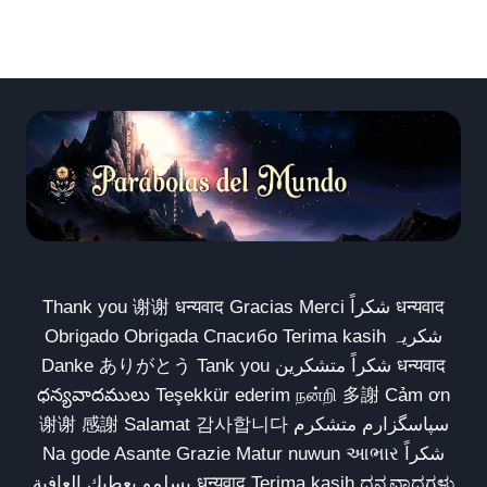
Thank you 谢谢 धन्यवाद Gracias Merci شكراً धन्यवाद
Obrigado Obrigada Спасибо Terima kasih شکریہ
Danke ありがとう Tank you شكراً متشكرين धन्यवाद
ధన్యవాదములు Teşekkür ederim நன்றி 多謝 Cảm ơn
谢谢 感謝 Salamat 감사합니다 سپاسگزارم متشکرم
Na gode Asante Grazie Matur nuwun આભાર شكراً
يسلمو يعطيك العافية धन्यवाद Terima kasih ಧನ್ಯವಾದಗಳು