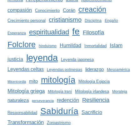
astucia
Autoconocimiento
creación
compasión
Corán
Conocimiento
cristianismo
Crecimiento personal
Disciplina
Engaño
fe
espiritualidad
Filosofía
Esperanza
Folclore
Islam
Humildad
Inmortalidad
hinduismo
leyenda
justicia
Leyenda japonesa
Leyendas celtas
liderazgo
Leyendas polinesias
Mesoamérica
mitología
mito
Mitología Egipcia
Misericordia
Mitología griega
Mitología irlandesa
Mitología Iraní
Moraleja
Resiliencia
redención
naturaleza
perseverancia
Sabiduría
Sacrificio
Responsabilidad
Transformación
Zoroastrismo