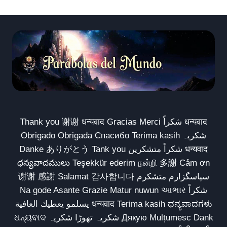
Thank you 谢谢 धन्यवाद Gracias Merci شكراً धन्यवाद
Obrigado Obrigada Спасибо Terima kasih شکریہ
Danke ありがとう Tank you شكراً متشكرين धन्यवाद
ధన్యవాదములు Teşekkür ederim நன்றி 多謝 Cảm ơn
谢谢 感謝 Salamat 감사합니다 سپاسگزارم متشکرم
Na gode Asante Grazie Matur nuwun આભાર شكراً
يسلمو يعطيك العافية धन्यवाद Terima kasih ಧನ್ಯವಾದಗಳು
ଧନ୍ୟବାଦ شکریہ تھوڑا شکریہ Дякую Mulțumesc Dank