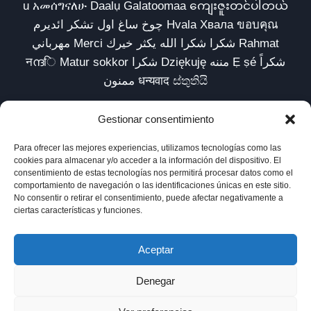
u አመሰግናለሁ Daalụ Galatoomaa ကျေးဇူးတင်ပါတယ်
چوخ ساغ اول تشکر ائدیرم Hvala Хвала ขอบคุณ
مهرباني Merci شكرا شكرا الله يكثر خيرك Rahmat
नന്ദि Matur sokkor شكرا Dziękuję مننه Ẹ ṣé شكراً
ممنون धन्यवाद ස්තුතියි
Gestionar consentimiento
Para ofrecer las mejores experiencias, utilizamos tecnologías como las
Inicio
Biblioteca
Parábolas TV
Comunidad
cookies para almacenar y/o acceder a la información del dispositivo. El
consentimiento de estas tecnologías nos permitirá procesar datos como el
Esencia
Blog
Política de privacidad
comportamiento de navegación o las identificaciones únicas en este sitio.
No consentir o retirar el consentimiento, puede afectar negativamente a
Aviso legal
Política de cookies (UE)
ciertas características y funciones.
Aceptar
Denegar