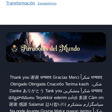
Transformación
Zoroastrismo
Thank you 谢谢 धन्यवाद Gracias Merci شكراً धन्यवाद
Obrigado Obrigada Спасибо Terima kasih شکریہ
Danke ありがとう Tank you شكراً متشكرين धन्यवाद
ధన్యవాదములు Teşekkür ederim நன்றி 多謝 Cảm ơn
谢谢 感謝 Salamat 감사합니다 سپاسگزارم متشکرم
Na gode Asante Grazie Matur nuwun આભાર شكراً