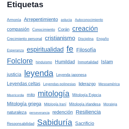
Etiquetas
Arrepentimiento
Armonía
astucia
Autoconocimiento
creación
compasión
Corán
Conocimiento
cristianismo
Crecimiento personal
Disciplina
Engaño
fe
espiritualidad
Filosofía
Esperanza
Folclore
Islam
Humildad
Inmortalidad
hinduismo
leyenda
justicia
Leyenda japonesa
Leyendas celtas
liderazgo
Leyendas polinesias
Mesoamérica
mitología
mito
Mitología Egipcia
Misericordia
Mitología griega
Mitología irlandesa
Mitología Iraní
Moraleja
Resiliencia
redención
naturaleza
perseverancia
Sabiduría
Sacrificio
Responsabilidad