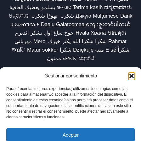
يسلمو يعطيك العافية धन्यवाद Terima kasih ಧನ್ಯವಾದಗಳು
ଧନ୍ୟବାଦ شکریہ تھوڑا شکریہ Дякую Mulțumesc Dank
u አመሰግናለሁ Daalụ Galatoomaa ကျေးဇူးတင်ပါတယ်
چوخ ساغ اول تشکر ائدیرم Hvala Хвала ขอบคุณ
مهرباني Merci شكرا شكرا الله يكثر خيرك Rahmat
नന്ദि Matur sokkor شكرا Dziękuję مننه Ẹ ṣé شكراً
ممنون धन्यवाद ස්තුතියි
Gestionar consentimiento
Para ofrecer las mejores experiencias, utilizamos tecnologías como las
Inicio
Biblioteca
Parábolas TV
Comunidad
cookies para almacenar y/o acceder a la información del dispositivo. El
consentimiento de estas tecnologías nos permitirá procesar datos como el
Esencia
Blog
Política de privacidad
comportamiento de navegación o las identificaciones únicas en este sitio.
No consentir o retirar el consentimiento, puede afectar negativamente a
Aviso legal
Política de cookies (UE)
ciertas características y funciones.
Aceptar