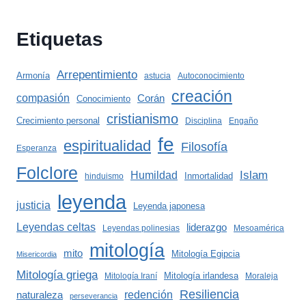
Etiquetas
Arrepentimiento
Armonía
astucia
Autoconocimiento
creación
compasión
Corán
Conocimiento
cristianismo
Crecimiento personal
Disciplina
Engaño
fe
espiritualidad
Filosofía
Esperanza
Folclore
Islam
Humildad
Inmortalidad
hinduismo
leyenda
justicia
Leyenda japonesa
Leyendas celtas
liderazgo
Leyendas polinesias
Mesoamérica
mitología
mito
Mitología Egipcia
Misericordia
Mitología griega
Mitología irlandesa
Mitología Iraní
Moraleja
Resiliencia
redención
naturaleza
perseverancia