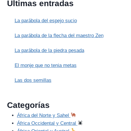
Últimas entradas
REY
SABIO
Y
La parábola del espejo sucio
SU
BÚSQUEDA
DE
La parábola de la flecha del maestro Zen
LA
INMORTALIDAD
La parábola de la piedra pesada
El monje que no tenia metas
Las dos semillas
Categorías
África del Norte y Sahel
África Occidental y Central