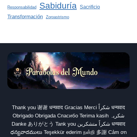
Sabiduría
Sacrificio
Responsabilidad
Transformación
Zoroastrismo
Thank you 谢谢 धन्यवाद Gracias Merci شكراً धन्यवाद
Obrigado Obrigada Спасибо Terima kasih شکریہ
Danke ありがとう Tank you شكراً متشكرين धन्यवाद
ధన్యవాదములు Teşekkür ederim நன்றி 多謝 Cảm ơn