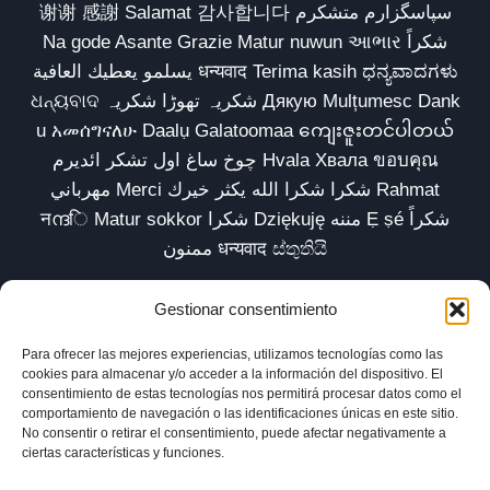
谢谢 感謝 Salamat 감사합니다 سپاسگزارم متشکرم
Na gode Asante Grazie Matur nuwun આભાર شكراً
يسلمو يعطيك العافية धन्यवाद Terima kasih ಧನ್ಯವಾದಗಳು
ଧନ୍ୟବାଦ شکریہ تھوڑا شکریہ Дякую Mulțumesc Dank
u አመሰግናለሁ Daalụ Galatoomaa ကျေးဇူးတင်ပါတယ်
چوخ ساغ اول تشکر ائدیرم Hvala Хвала ขอบคุณ
مهرباني Merci شكرا شكرا الله يكثر خيرك Rahmat
नന്ദि Matur sokkor شكرا Dziękuję مننه Ẹ ṣé شكراً
ممنون धन्यवाद ස්තුතියි
Gestionar consentimiento
Para ofrecer las mejores experiencias, utilizamos tecnologías como las
Inicio
Biblioteca
Parábolas TV
Comunidad
cookies para almacenar y/o acceder a la información del dispositivo. El
consentimiento de estas tecnologías nos permitirá procesar datos como el
Esencia
Blog
Política de privacidad
comportamiento de navegación o las identificaciones únicas en este sitio.
No consentir o retirar el consentimiento, puede afectar negativamente a
Aviso legal
Política de cookies (UE)
ciertas características y funciones.