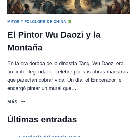
MITOS Y FOLCLORE DE CHINA
El Pintor Wu Daozi y la
Montaña
En la era dorada de la dinastía Tang, Wu Daozi era
un pintor legendario, célebre por sus obras maestras
que parecían cobrar vida. Un día, el Emperador le
encargó pintar un mural que…
EL
MÁS
PINTOR
WU
Últimas entradas
DAOZI
Y
LA