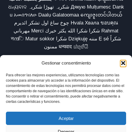
ଧନ୍ୟବାଦ شکریہ تھوڑا شکریہ Дякую Mulțumesc Dank
u አመሰግናለሁ Daalụ Galatoomaa ကျေးဇူးတင်ပါတယ်
چوخ ساغ اول تشکر ائدیرم Hvala Хвала ขอบคุณ
مهرباني Merci شكرا شكرا الله يكثر خيرك Rahmat
नന്ദि Matur sokkor شكرا Dziękuję مننه Ẹ ṣé شكراً
ممنون धन्यवाद ස්තුතියි
Gestionar consentimiento
Para ofrecer las mejores experiencias, utilizamos tecnologías como las
Inicio
Biblioteca
Parábolas TV
Comunidad
cookies para almacenar y/o acceder a la información del dispositivo. El
consentimiento de estas tecnologías nos permitirá procesar datos como el
Esencia
Blog
Política de privacidad
comportamiento de navegación o las identificaciones únicas en este sitio.
No consentir o retirar el consentimiento, puede afectar negativamente a
Aviso legal
Política de cookies (UE)
ciertas características y funciones.
Aceptar
Denegar