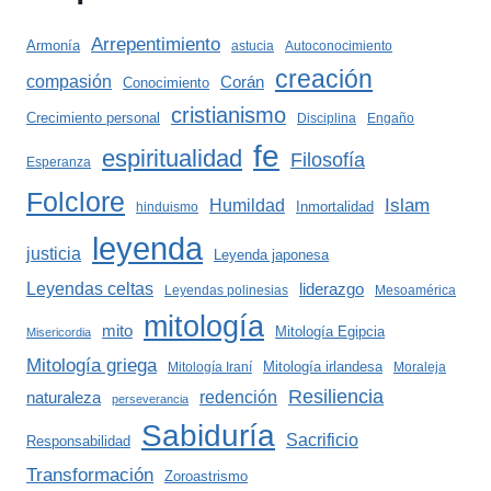
Arrepentimiento
Armonía
astucia
Autoconocimiento
creación
compasión
Corán
Conocimiento
cristianismo
Crecimiento personal
Disciplina
Engaño
fe
espiritualidad
Filosofía
Esperanza
Folclore
Islam
Humildad
Inmortalidad
hinduismo
leyenda
justicia
Leyenda japonesa
Leyendas celtas
liderazgo
Leyendas polinesias
Mesoamérica
mitología
mito
Mitología Egipcia
Misericordia
Mitología griega
Mitología irlandesa
Mitología Iraní
Moraleja
Resiliencia
redención
naturaleza
perseverancia
Sabiduría
Sacrificio
Responsabilidad
Transformación
Zoroastrismo