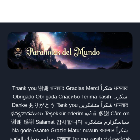
Thank you 谢谢 धन्यवाद Gracias Merci شكراً धन्यवाद
Obrigado Obrigada Спасибо Terima kasih شکریہ
Danke ありがとう Tank you شكراً متشكرين धन्यवाद
ధన్యవాదములు Teşekkür ederim நன்றி 多謝 Cảm ơn
谢谢 感謝 Salamat 감사합니다 سپاسگزارم متشکرم
Na gode Asante Grazie Matur nuwun આભાર شكراً
يسلمو يعطيك العافية धन्यवाद Terima kasih ಧನ್ಯವಾದಗಳು