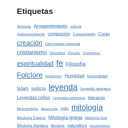
Etiquetas
Arrepentimiento
Armonía
astucia
compasión
Corán
Conocimiento
Autoconocimiento
creación
Crecimiento personal
cristianismo
Disciplina
Engaño
Esperanza
fe
espiritualidad
Filosofía
Folclore
Humildad
Inmortalidad
hinduismo
leyenda
Islam
justicia
Leyenda japonesa
Leyendas celtas
liderazgo
Leyendas polinesias
mitología
mito
Mesoamérica
Misericordia
Mitología griega
Mitología Egipcia
Mitología Iraní
naturaleza
Mitología irlandesa
Moraleja
perseverancia