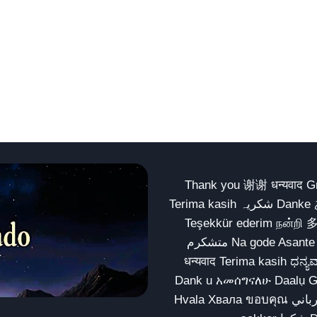
Thank you 谢谢 धन्यवाद Gracias Merci شكراً धन्यवाद
Terima kasih شکریہ Danke ありがとう Tank you شكراً متشكرين धन्यवाद ధన్యవాదములు
Teşekkür ederim நன்றி 
متشکرم Na gode Asante Grazie Matur nuwun આભાર شكراً يسلمو يعطيك العافية
धन्यवाद Terima kasih ಧನ್ಯವಾದಗಳು ଧନ୍ୟବାଦ کریہ
Dank u አመሰግናለሁ Daalụ Galatoomaa က
Hvala Хвала ขอบคุณ مهرباني Merci شكرا شكرا الله يكثر خيرك Rahmat नന്ദि Matur