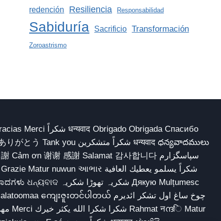
Resiliencia
redención
Responsabilidad
Sabiduría
Transformación
Sacrificio
Zoroastrismo
 Obrigado Obrigada Спасибо
多謝 Cảm ơn 谢谢 感謝 Salamat 감사합니다 سپاسگزارم
شکریہ تھوڑا ش Дякую Mulțumesc
ျေးဇူးတင်ပါတယ် چوخ ساغ اول تشکر ائدیرم