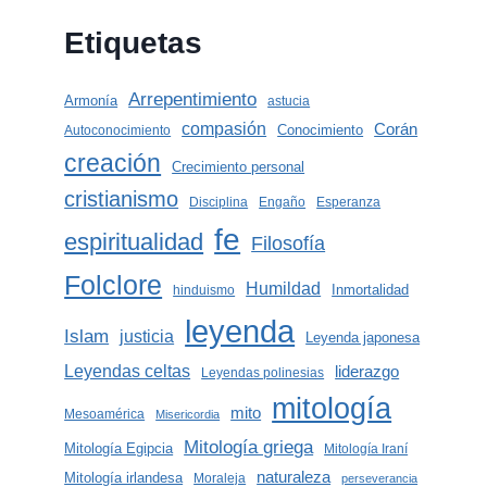
Etiquetas
Arrepentimiento
Armonía
astucia
compasión
Corán
Conocimiento
Autoconocimiento
creación
Crecimiento personal
cristianismo
Disciplina
Engaño
Esperanza
fe
espiritualidad
Filosofía
Folclore
Humildad
Inmortalidad
hinduismo
leyenda
Islam
justicia
Leyenda japonesa
Leyendas celtas
liderazgo
Leyendas polinesias
mitología
mito
Mesoamérica
Misericordia
Mitología griega
Mitología Egipcia
Mitología Iraní
naturaleza
Mitología irlandesa
Moraleja
perseverancia