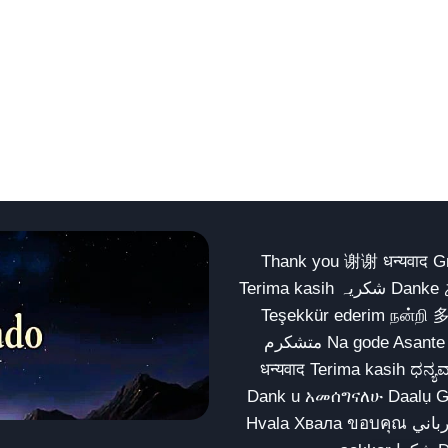
Thank you 谢谢 धन्यवाद Gracias Merci شكراً धन्यवाद
Terima kasih شکریہ Danke ありがとう Tank you شكراً متشكرين धन्यवाद ధన్యవాదములు
Teşekkür ederim நன்றி 
متشکرم Na gode Asante Grazie Matur nuwun આભાર شكراً يسلمو يعطيك العافية
धन्यवाद Terima kasih ಧನ್ಯವಾದಗಳು ଧନ୍ୟବାଦ کریہ
Dank u አመሰግናለሁ Daalụ Galatoomaa က
Hvala Хвала ขอบคุณ مهرباني Merci شكرا شكرا الله يكثر خيرك Rahmat नന്ദि Matur