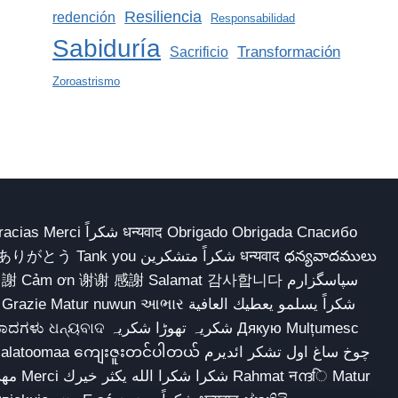
Resiliencia
redención
Responsabilidad
Sabiduría
Transformación
Sacrificio
Zoroastrismo
 Obrigado Obrigada Спасибо
多謝 Cảm ơn 谢谢 感謝 Salamat 감사합니다 سپاسگزارم
شکریہ تھوڑا ش Дякую Mulțumesc
ျေးဇူးတင်ပါတယ် چوخ ساغ اول تشکر ائدیرم