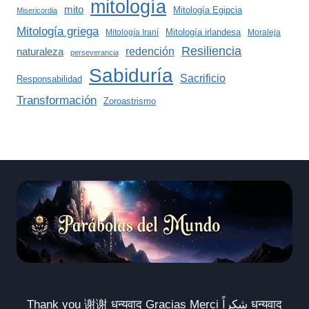
mitología
mito
Mitología Egipcia
Misericordia
Mitología griega
Mitología irlandesa
Mitología Iraní
Moraleja
Resiliencia
redención
naturaleza
perseverancia
Sabiduría
Sacrificio
Responsabilidad
Transformación
Zoroastrismo
Thank you 谢谢 धन्यवाद Gracias Merci شكراً धन्यवाद