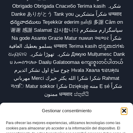
Obrigado Obrigada Спасибо Terima kasih شکریہ
Danke ありがとう Tank you شكراً متشكرين धन्यवाद
ధన్యవాదములు Teşekkür ederim நன்றி 多謝 Cảm ơn
谢谢 感謝 Salamat 감사합니다 سپاسگزارم متشکرم
Na gode Asante Grazie Matur nuwun આભાર شكراً
يسلمو يعطيك العافية धन्यवाद Terima kasih ಧನ್ಯವಾದಗಳು
ଧନ୍ୟବାଦ شکریہ تھوڑا شکریہ Дякую Mulțumesc Dank
u አመሰግናለሁ Daalụ Galatoomaa ကျေးဇူးတင်ပါတယ်
چوخ ساغ اول تشکر ائدیرم Hvala Хвала ขอบคุณ
مهرباني Merci شكرا شكرا الله يكثر خيرك Rahmat
नന്ദि Matur sokkor شكرا Dziękuję مننه Ẹ ṣé شكراً
ممنون धन्यवाद ස්තුතියි
Gestionar consentimiento
Para ofrecer las mejores experiencias, utilizamos tecnologías como las
Inicio
Biblioteca
Parábolas TV
Comunidad
cookies para almacenar y/o acceder a la información del dispositivo. El