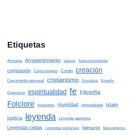
Etiquetas
Arrepentimiento
Armonía
astucia
Autoconocimiento
creación
compasión
Corán
Conocimiento
cristianismo
Crecimiento personal
Disciplina
Engaño
fe
espiritualidad
Filosofía
Esperanza
Folclore
Islam
Humildad
Inmortalidad
hinduismo
leyenda
justicia
Leyenda japonesa
Leyendas celtas
liderazgo
Leyendas polinesias
Mesoamérica