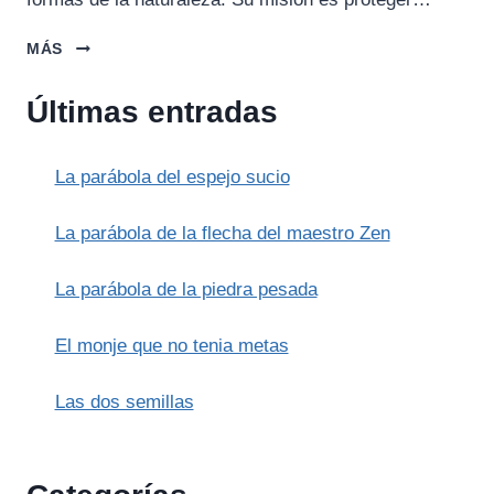
LA
MÁS
HISTORIA
DE
Últimas entradas
LOS
‘AUMAKUA
(HAWÁI)
La parábola del espejo sucio
La parábola de la flecha del maestro Zen
La parábola de la piedra pesada
El monje que no tenia metas
Las dos semillas