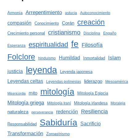
Arrepentimiento
Armonía
astucia
Autoconocimiento
creación
compasión
Corán
Conocimiento
cristianismo
Crecimiento personal
Disciplina
Engaño
fe
espiritualidad
Filosofía
Esperanza
Folclore
Islam
Humildad
Inmortalidad
hinduismo
leyenda
justicia
Leyenda japonesa
Leyendas celtas
liderazgo
Leyendas polinesias
Mesoamérica
mitología
mito
Mitología Egipcia
Misericordia
Mitología griega
Mitología irlandesa
Mitología Iraní
Moraleja
Resiliencia
redención
naturaleza
perseverancia
Sabiduría
Sacrificio
Responsabilidad
Transformación
Zoroastrismo