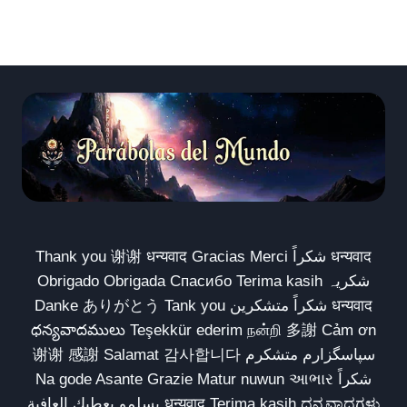
Thank you 谢谢 धन्यवाद Gracias Merci شكراً धन्यवाद
Obrigado Obrigada Спасибо Terima kasih شکریہ
Danke ありがとう Tank you شكراً متشكرين धन्यवाद
ధన్యవాదములు Teşekkür ederim நன்றி 多謝 Cảm ơn
谢谢 感謝 Salamat 감사합니다 سپاسگزارم متشکرم
Na gode Asante Grazie Matur nuwun આભાર شكراً
يسلمو يعطيك العافية धन्यवाद Terima kasih ಧನ್ಯವಾದಗಳು