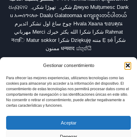
ଧନ୍ୟବାଦ شکریہ تھوڑا شکریہ Дякую Mulțumesc Dank
u አመሰግናለሁ Daalụ Galatoomaa ကျေးဇူးတင်ပါတယ်
چوخ ساغ اول تشکر ائدیرم Hvala Хвала ขอบคุณ
مهرباني Merci شكرا شكرا الله يكثر خيرك Rahmat
नന്ദि Matur sokkor شكرا Dziękuję مننه Ẹ ṣé شكراً
ممنون धन्यवाद ස්තුතියි
Gestionar consentimiento
Para ofrecer las mejores experiencias, utilizamos tecnologías como las
Inicio
Biblioteca
Parábolas TV
Comunidad
cookies para almacenar y/o acceder a la información del dispositivo. El
consentimiento de estas tecnologías nos permitirá procesar datos como el
Esencia
Blog
Política de privacidad
comportamiento de navegación o las identificaciones únicas en este sitio.
No consentir o retirar el consentimiento, puede afectar negativamente a
Aviso legal
Política de cookies (UE)
ciertas características y funciones.
Aceptar
Denegar