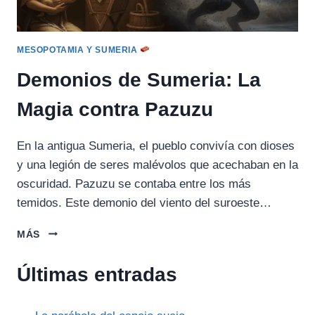
MESOPOTAMIA Y SUMERIA
Demonios de Sumeria: La
Magia contra Pazuzu
En la antigua Sumeria, el pueblo convivía con dioses
y una legión de seres malévolos que acechaban en la
oscuridad. Pazuzu se contaba entre los más
temidos. Este demonio del viento del suroeste…
DEMONIOS
MÁS
DE
SUMERIA:
Últimas entradas
LA
MAGIA
CONTRA