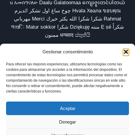
u አመሰግናለሁ Daalụ Galatoomaa ကျေးဇူးတင်ပါတယ်
چوخ ساغ اول تشکر ائدیرم Hvala Хвала ขอบคุณ
مهرباني Merci شكرا شكرا الله يكثر خيرك Rahmat
नന്ദि Matur sokkor شكرا Dziękuję مننه Ẹ ṣé شكراً
ممنون धन्यवाद ස්තුතියි
Gestionar consentimiento
Para ofrecer las mejores experiencias, utilizamos tecnologías como las
Inicio
Biblioteca
Parábolas TV
Comunidad
cookies para almacenar y/o acceder a la información del dispositivo. El
consentimiento de estas tecnologías nos permitirá procesar datos como el
Esencia
Blog
Política de privacidad
comportamiento de navegación o las identificaciones únicas en este sitio.
No consentir o retirar el consentimiento, puede afectar negativamente a
Aviso legal
Política de cookies (UE)
ciertas características y funciones.
Aceptar
Denegar