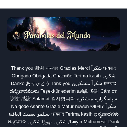
Thank you 谢谢 धन्यवाद Gracias Merci شكراً धन्यवाद
Obrigado Obrigada Спасибо Terima kasih شکریہ
Danke ありがとう Tank you شكراً متشكرين धन्यवाद
ధన్యవాదములు Teşekkür ederim நன்றி 多謝 Cảm ơn
谢谢 感謝 Salamat 감사합니다 سپاسگزارم متشکرم
Na gode Asante Grazie Matur nuwun આભાર شكراً
يسلمو يعطيك العافية धन्यवाद Terima kasih ಧನ್ಯವಾದಗಳು
ଧନ୍ୟବାଦ شکریہ تھوڑا شکریہ Дякую Mulțumesc Dank