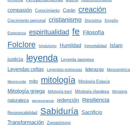
astucia
Autoconocimiento
creación
compasión
Corán
Conocimiento
cristianismo
Crecimiento personal
Disciplina
Engaño
fe
espiritualidad
Filosofía
Esperanza
Folclore
Islam
Humildad
Inmortalidad
hinduismo
leyenda
justicia
Leyenda japonesa
Leyendas celtas
liderazgo
Leyendas polinesias
Mesoamérica
mitología
mito
Mitología Egipcia
Misericordia
Mitología griega
Mitología irlandesa
Mitología Iraní
Moraleja
Resiliencia
redención
naturaleza
perseverancia
Sabiduría
Sacrificio
Responsabilidad
Transformación
Zoroastrismo