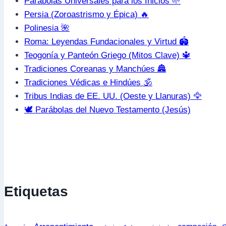
Parábolas Universales para los Inicios 🌱
Persia (Zoroastrismo y Épica) 🔥
Polinesia 🌺
Roma: Leyendas Fundacionales y Virtud 🏟️
Teogonía y Panteón Griego (Mitos Clave) 🔱
Tradiciones Coreanas y Manchúes 🏯
Tradiciones Védicas e Hindúes 🕉️
Tribus Indias de EE. UU. (Oeste y Llanuras) 🦅
🕊️ Parábolas del Nuevo Testamento (Jesús)
Etiquetas