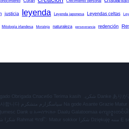
cristiani
Corán
onocimiento
Crecimiento personal
leyenda
m
justicia
Leyendas celtas
Leyenda japonesa
Ley
Res
redención
naturaleza
Mitología irlandesa
Moraleja
perseverancia
شكراً ي धन्यवाद Terima