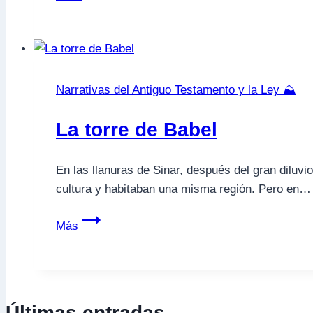
Fábula
del
Perro
y
el
Narrativas del Antiguo Testamento y la Ley ⛰️
Hueso
(Esopo)
La torre de Babel
En las llanuras de Sinar, después del gran dilu
cultura y habitaban una misma región. Pero en…
La
Más
torre
de
Babel
Últimas entradas