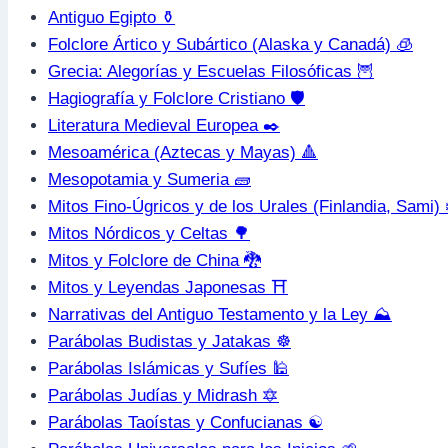
Antiguo Egipto ⚱️
Folclore Ártico y Subártico (Alaska y Canadá) 🧊
Grecia: Alegorías y Escuelas Filosóficas 🦉
Hagiografía y Folclore Cristiano 🛡️
Literatura Medieval Europea ✒️
Mesoamérica (Aztecas y Mayas) 🔺
Mesopotamia y Sumeria 🧱
Mitos Fino-Úgricos y de los Urales (Finlandia, Sami) 
Mitos Nórdicos y Celtas 🌳
Mitos y Folclore de China 🐉
Mitos y Leyendas Japonesas ⛩️
Narrativas del Antiguo Testamento y la Ley ⛰️
Parábolas Budistas y Jatakas ☸️
Parábolas Islámicas y Sufíes 🕌
Parábolas Judías y Midrash 🔯
Parábolas Taoístas y Confucianas ☯️