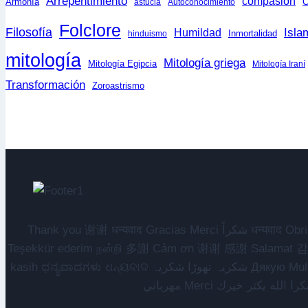
Arrepentimiento
compasión
Armonía
C
astucia
Autoconocimiento
Folclore
Filosofía
Isla
Humildad
Inmortalidad
hinduismo
mitología
Mitología griega
Mitología Egipcia
Mitología Iraní
Transformación
Zoroastrismo
Thank you 谢谢 धन्यवाद Gracias Merci شكراً धन्यवाद Obrigado Obrigada Спасибо Terima kasih شکریہ Danke ありがとう Tank you شكراً متشكرين धन्यवाद ధన్యవాదములు
Teşekkür ederim நன்றி 多謝 Cảm ơn 谢谢 感謝 Salamat 감사합니다 سپاسگزارم متشکرم Na gode Asante Grazie Matur nuwun આભાર سلمو يعطيك العافية
kasih ಧನ್ಯವಾದಗಳು ଧନ୍ୟବାଦ شکریہ تھوڑا شکریہ Дякую Mulțumesc Dank u አመሰግናለሁ Daalụ Galatoomaa ကျေးဇူးတင်ပါတယ် چوخ ساغ اول تشکر ائدیرم Hvala Хвала ขอบคุณ