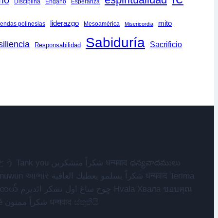
smo
Disciplina
Engaño
Esperanza
liderazgo
mito
endas polinesias
Mesoamérica
Misericordia
Sabiduría
iliencia
Sacrificio
Responsabilidad
مهرباني Merci شكرا شكرا الله يكثر خيرك Rahmat नന്ദि Matur sokkor شكرا Dziękuję مننه Ẹ ṣé شكراً ممنون धन्यवाद ස්තුතියි