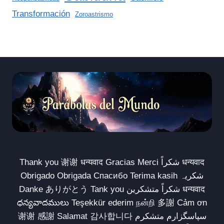
Transformación
Zoroastrismo
Thank you 谢谢 धन्यवाद Gracias Merci شكراً धन्यवाद
Obrigado Obrigada Спасибо Terima kasih شکریہ
Danke ありがとう Tank you شكراً متشكرين धन्यवाद
ధన్యవాదములు Teşekkür ederim நன்றி 多謝 Cảm ơn
谢谢 感謝 Salamat 감사합니다 سپاسگزارم متشکرم