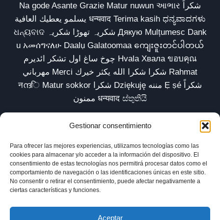
Na gode Asante Grazie Matur nuwun આભાર شكراً
يسلمو يعطيك العافية धन्यवाद Terima kasih ಧನ್ಯವಾದಗಳು
ଧନ୍ୟବାଦ شکریہ تھوڑا شکریہ Дякую Mulțumesc Dank
u አመሰግናለሁ Daalụ Galatoomaa ကျေးဇူးတင်ပါတယ်
چوخ ساغ اول تشکر ائدیرم Hvala Хвала ขอบคุณ
مهرباني Merci شكرا شكرا الله يكثر خيرك Rahmat
नന്ദि Matur sokkor شكرا Dziękuję مننه Ẹ ṣé شكراً
ممنون धन्यवाद ස්තුතියි
Gestionar consentimiento
Para ofrecer las mejores experiencias, utilizamos tecnologías como las
Inicio
Biblioteca
Parábolas TV
Comunidad
cookies para almacenar y/o acceder a la información del dispositivo. El
consentimiento de estas tecnologías nos permitirá procesar datos como el
Esencia
Blog
Política de privacidad
comportamiento de navegación o las identificaciones únicas en este sitio.
No consentir o retirar el consentimiento, puede afectar negativamente a
Aviso legal
Política de cookies (UE)
ciertas características y funciones.
Aceptar