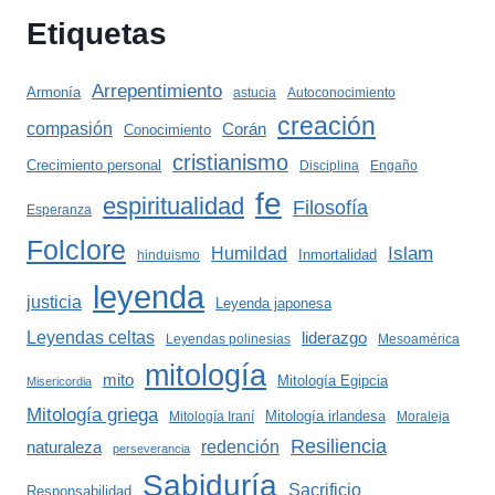
Etiquetas
Arrepentimiento
Armonía
astucia
Autoconocimiento
creación
compasión
Corán
Conocimiento
cristianismo
Crecimiento personal
Disciplina
Engaño
fe
espiritualidad
Filosofía
Esperanza
Folclore
Islam
Humildad
Inmortalidad
hinduismo
leyenda
justicia
Leyenda japonesa
Leyendas celtas
liderazgo
Leyendas polinesias
Mesoamérica
mitología
mito
Mitología Egipcia
Misericordia
Mitología griega
Mitología irlandesa
Mitología Iraní
Moraleja
Resiliencia
redención
naturaleza
perseverancia
Sabiduría
Sacrificio
Responsabilidad