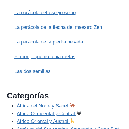
Y
EL
La parábola del espejo sucio
ALIMENTO
DE
LA
La parábola de la flecha del maestro Zen
VIDA:
UNA
La parábola de la piedra pesada
OPORTUNIDAD
PERDIDA
El monje que no tenia metas
Las dos semillas
Categorías
África del Norte y Sahel
África Occidental y Central
África Oriental y Austral