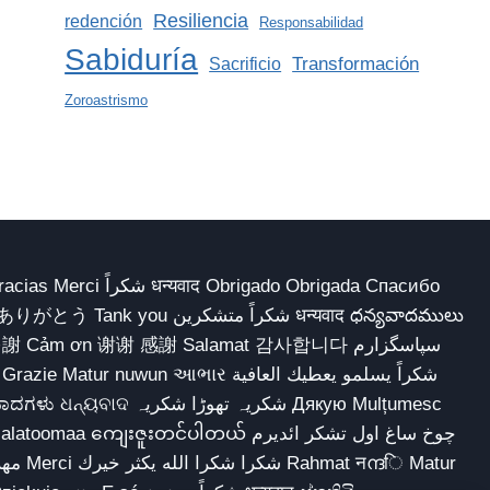
Resiliencia
redención
Responsabilidad
Sabiduría
Transformación
Sacrificio
Zoroastrismo
 Obrigado Obrigada Спасибо
多謝 Cảm ơn 谢谢 感謝 Salamat 감사합니다 سپاسگزارم
شکریہ تھوڑا ش Дякую Mulțumesc
ျေးဇူးတင်ပါတယ် چوخ ساغ اول تشکر ائدیرم