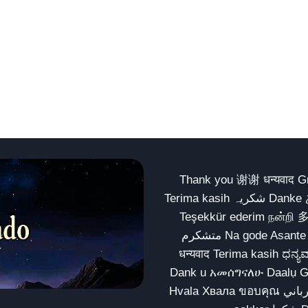
Thank you 谢谢 धन्यवाद Gracias Merci شكراً धन्यवाद
Terima kasih شکریہ Danke ありがとう Tank you شكراً متشكرين धन्यवाद ధన్యవాదములు
Teşekkür ederim நன்றி 
متشکرم Na gode Asante Grazie Matur nuwun આભાર شكراً يسلمو يعطيك العافية
धन्यवाद Terima kasih ಧನ್ಯವಾದಗಳು ଧନ୍ୟବାଦ کریہ
Dank u አመሰግናለሁ Daalụ Galatoomaa က
Hvala Хвала ขอบคุณ مهرباني Merci شكرا شكرا الله يكثر خيرك Rahmat नന്ദि Matur