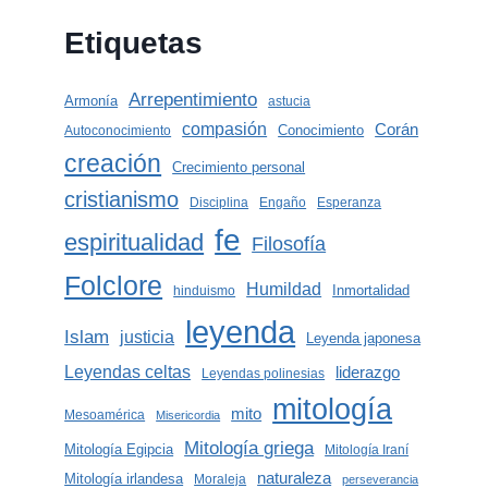
Etiquetas
Arrepentimiento
Armonía
astucia
compasión
Corán
Conocimiento
Autoconocimiento
creación
Crecimiento personal
cristianismo
Disciplina
Engaño
Esperanza
fe
espiritualidad
Filosofía
Folclore
Humildad
Inmortalidad
hinduismo
leyenda
Islam
justicia
Leyenda japonesa
Leyendas celtas
liderazgo
Leyendas polinesias
mitología
mito
Mesoamérica
Misericordia
Mitología griega
Mitología Egipcia
Mitología Iraní
naturaleza
Mitología irlandesa
Moraleja
perseverancia