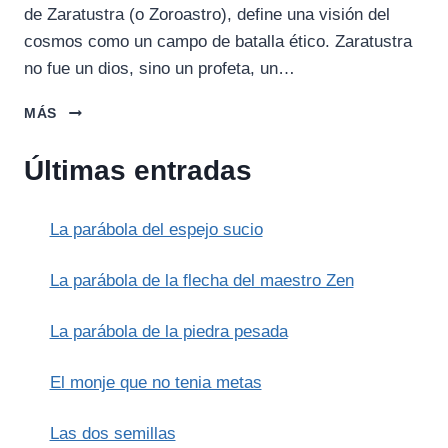
de Zaratustra (o Zoroastro), define una visión del
cosmos como un campo de batalla ético. Zaratustra
no fue un dios, sino un profeta, un…
ZARATUSTRA
MÁS
Y
AHURA
Últimas entradas
MAZDA:
EL
ORIGEN
La parábola del espejo sucio
DEL
DUALISMO
PERSA
La parábola de la flecha del maestro Zen
La parábola de la piedra pesada
El monje que no tenia metas
Las dos semillas