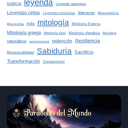
leyenda
justicia
Leyenda japonesa
Leyendas celtas
liderazgo
Leyendas polinesias
Mesoamérica
mitología
mito
Mitología Egipcia
Misericordia
Mitología griega
Mitología irlandesa
Mitología Iraní
Moraleja
Resiliencia
redención
naturaleza
perseverancia
Sabiduría
Sacrificio
Responsabilidad
Transformación
Zoroastrismo