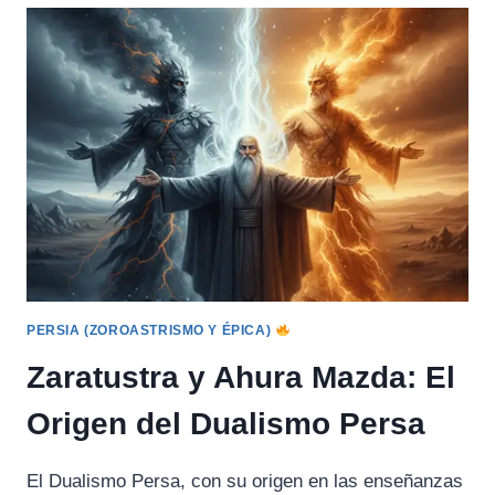
PRINCIPIO
DEL
MAL
Y
LA
OSCURIDAD
EN
PERSIA
PERSIA (ZOROASTRISMO Y ÉPICA)
Zaratustra y Ahura Mazda: El
Origen del Dualismo Persa
El Dualismo Persa, con su origen en las enseñanzas