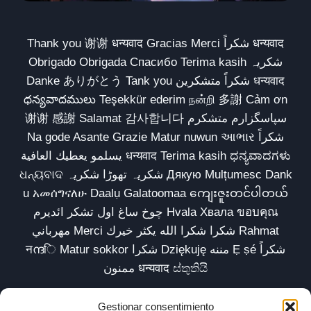
Thank you 谢谢 धन्यवाद Gracias Merci شكراً धन्यवाद
Obrigado Obrigada Спасибо Terima kasih شکریہ
Danke ありがとう Tank you شكراً متشكرين धन्यवाद
ధన్యవాదములు Teşekkür ederim நன்றி 多謝 Cảm ơn
谢谢 感謝 Salamat 감사합니다 سپاسگزارم متشکرم
Na gode Asante Grazie Matur nuwun આભાર شكراً
يسلمو يعطيك العافية धन्यवाद Terima kasih ಧನ್ಯವಾದಗಳು
ଧନ୍ୟବାଦ شکریہ تھوڑا شکریہ Дякую Mulțumesc Dank
u አመሰግናለሁ Daalụ Galatoomaa ကျေးဇူးတင်ပါတယ်
چوخ ساغ اول تشکر ائدیرم Hvala Хвала ขอบคุณ
مهرباني Merci شكرا شكرا الله يكثر خيرك Rahmat
नന്ദि Matur sokkor شكرا Dziękuję مننه Ẹ ṣé شكراً
ممنون धन्यवाद ස්තුතියි
Gestionar consentimiento