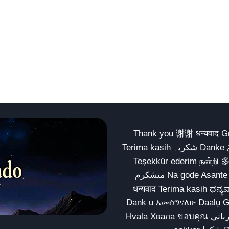
Thank you 谢谢 धन्यवाद Gracias Merci شكراً धन्यवाद
Terima kasih شکریہ Danke ありがとう Tank you شكراً متشكرين धन्यवाद ధన్యవాదములు
Teşekkür ederim நன்றி 
متشکرم Na gode Asante Grazie Matur nuwun આભાર شكراً يسلمو يعطيك العافية
धन्यवाद Terima kasih ಧನ್ಯವಾದಗಳು ଧନ୍ୟବାଦ کریہ
Dank u አመሰግናለሁ Daalụ Galatoomaa က
Hvala Хвала ขอบคุณ مهرباني Merci شكرا شكرا الله يكثر خيرك Rahmat नന്ദि Matur