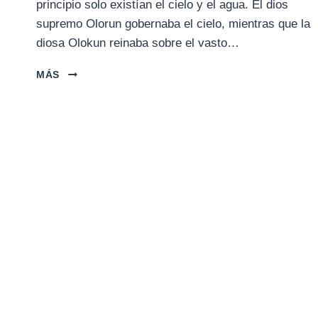
principio solo existían el cielo y el agua. El dios
supremo Olorun gobernaba el cielo, mientras que la
diosa Olokun reinaba sobre el vasto…
LA
MÁS
CREACIÓN
DEL
MUNDO
POR
OBATALA
(YORUBA)