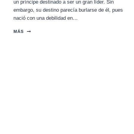
un príncipe destinado a ser un gran líder. Sin
embargo, su destino parecía burlarse de él, pues
nació con una debilidad en…
SUNDIATA
MÁS
KEITA
(ÉPICA
DEL
IMPERIO
DE
MALÍ)