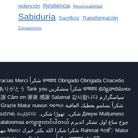
Resiliencia
redención
Responsabilidad
Sabiduría
Transformación
Sacrificio
Zoroastrismo
 Obrigado Obrigada Спасибо
多謝 Cảm ơn 谢谢 感謝 Salamat 감사합니다 سپاسگزارم
شکریہ تھوڑا ش Дякую Mulțumesc
ျေးဇူးတင်ပါတယ် چوخ ساغ اول تشکر ائدیرم