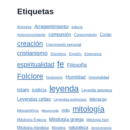
Etiquetas
Arrepentimiento
Armonía
astucia
compasión
Corán
Conocimiento
Autoconocimiento
creación
Crecimiento personal
cristianismo
Disciplina
Engaño
Esperanza
fe
espiritualidad
Filosofía
Folclore
Humildad
Inmortalidad
hinduismo
leyenda
Islam
justicia
Leyenda japonesa
Leyendas celtas
liderazgo
Leyendas polinesias
mitología
mito
Mesoamérica
Misericordia
Mitología griega
Mitología Egipcia
Mitología Iraní
naturaleza
Mitología irlandesa
Moraleja
perseverancia