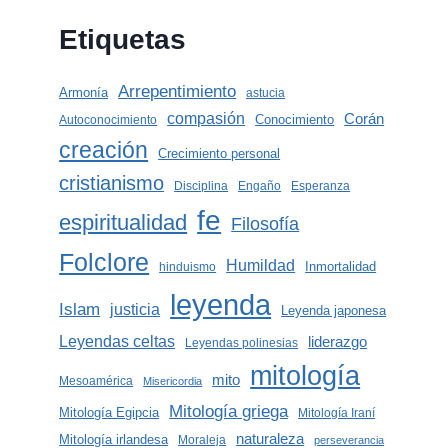
Etiquetas
Arrepentimiento
Armonía
astucia
compasión
Corán
Conocimiento
Autoconocimiento
creación
Crecimiento personal
cristianismo
Disciplina
Engaño
Esperanza
fe
espiritualidad
Filosofía
Folclore
Humildad
Inmortalidad
hinduismo
leyenda
Islam
justicia
Leyenda japonesa
Leyendas celtas
liderazgo
Leyendas polinesias
mitología
mito
Mesoamérica
Misericordia
Mitología griega
Mitología Egipcia
Mitología Iraní
naturaleza
Mitología irlandesa
Moraleja
perseverancia