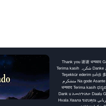
Thank you 谢谢 धन्यवाद Gracias Merci شكراً धन्यवाद
Terima kasih شکریہ Danke ありがとう Tank you شكراً متشكرين धन्यवाद ధన్యవాదములు
Teşekkür ederim நன்றி 
متشکرم Na gode Asante Grazie Matur nuwun આભાર شكراً يسلمو يعطيك العافية
धन्यवाद Terima kasih ಧನ್ಯವಾದಗಳು ଧନ୍ୟବାଦ کریہ
Dank u አመሰግናለሁ Daalụ Galatoomaa က
Hvala Хвала ขอบคุณ مهرباني Merci شكرا شكرا الله يكثر خيرك Rahmat नന്ദि Matur