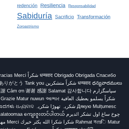
Resiliencia
redención
Responsabilidad
Sabiduría
Transformación
Sacrificio
Zoroastrismo
 Obrigado Obrigada Спасибо
多謝 Cảm ơn 谢谢 感謝 Salamat 감사합니다 سپاسگزارم
شکریہ تھوڑا ش Дякую Mulțumesc
ျေးဇူးတင်ပါတယ် چوخ ساغ اول تشکر ائدیرم