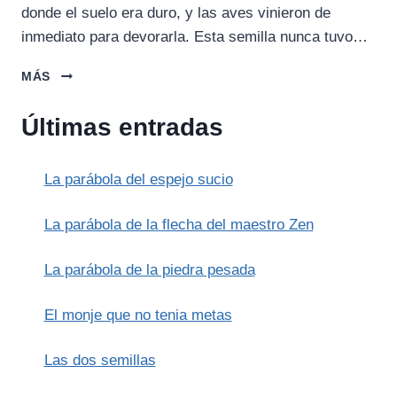
donde el suelo era duro, y las aves vinieron de
inmediato para devorarla. Esta semilla nunca tuvo…
LA
MÁS
PARÁBOLA
DEL
Últimas entradas
SEMBRADOR:
EL
MISTERIO
La parábola del espejo sucio
DEL
REINO
La parábola de la flecha del maestro Zen
La parábola de la piedra pesada
El monje que no tenia metas
Las dos semillas