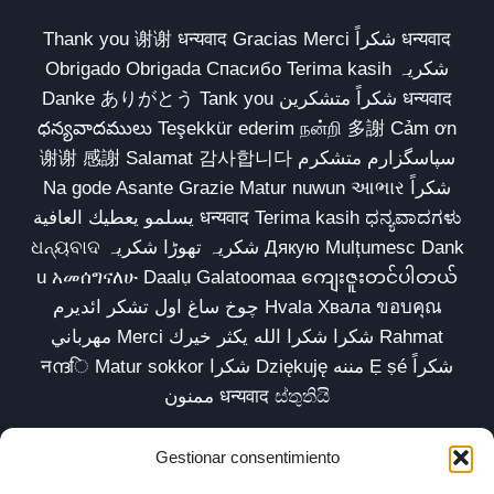
Thank you 谢谢 धन्यवाद Gracias Merci شكراً धन्यवाद
Obrigado Obrigada Спасибо Terima kasih شکریہ
Danke ありがとう Tank you شكراً متشكرين धन्यवाद
ధన్యవాదములు Teşekkür ederim நன்றி 多謝 Cảm ơn
谢谢 感謝 Salamat 감사합니다 سپاسگزارم متشکرم
Na gode Asante Grazie Matur nuwun આભાર شكراً
يسلمو يعطيك العافية धन्यवाद Terima kasih ಧನ್ಯವಾದಗಳು
ଧନ୍ୟବାଦ شکریہ تھوڑا شکریہ Дякую Mulțumesc Dank
u አመሰግናለሁ Daalụ Galatoomaa ကျေးဇူးတင်ပါတယ်
چوخ ساغ اول تشکر ائدیرم Hvala Хвала ขอบคุณ
مهرباني Merci شكرا شكرا الله يكثر خيرك Rahmat
नന്ദि Matur sokkor شكرا Dziękuję مننه Ẹ ṣé شكراً
ممنون धन्यवाद ස්තුතියි
Gestionar consentimiento