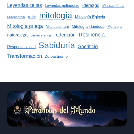
Leyendas celtas
liderazgo
Leyendas polinesias
Mesoamérica
mitología
mito
Mitología Egipcia
Misericordia
Mitología griega
Mitología irlandesa
Mitología Iraní
Moraleja
Resiliencia
redención
naturaleza
perseverancia
Sabiduría
Sacrificio
Responsabilidad
Transformación
Zoroastrismo