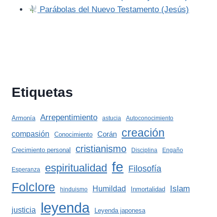
Parábolas del Nuevo Testamento (Jesús)
Etiquetas
Arrepentimiento
Armonía
astucia
Autoconocimiento
creación
compasión
Corán
Conocimiento
cristianismo
Crecimiento personal
Disciplina
Engaño
fe
espiritualidad
Filosofía
Esperanza
Folclore
Islam
Humildad
Inmortalidad
hinduismo
leyenda
justicia
Leyenda japonesa