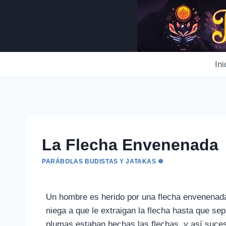
Saltar
al
contenido
Ini
La Flecha Envenenada
PARÁBOLAS BUDISTAS Y JATAKAS ☸️
Un hombre es herido por una flecha envenenad
niega a que le extraigan la flecha hasta que sep
plumas estaban hechas las flechas, y así suces