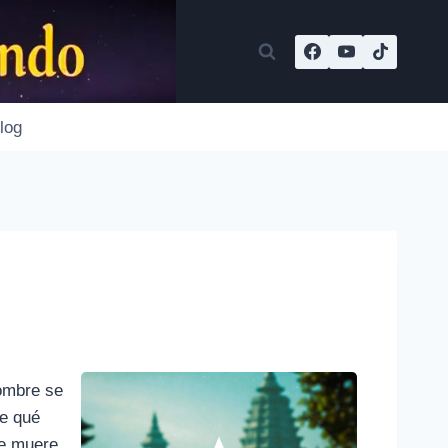
log
ombre se
de qué
re muere.