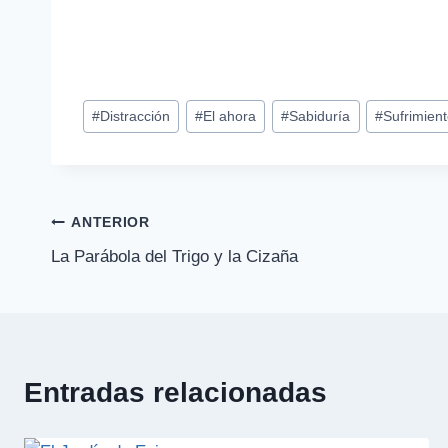
Etiquetas
#
Distracción
#
El ahora
#
Sabiduría
#
Sufrimien
de
la
entrada:
Navegación
ANTERIOR
La Parábola del Trigo y la Cizaña
de
entradas
Entradas relacionadas