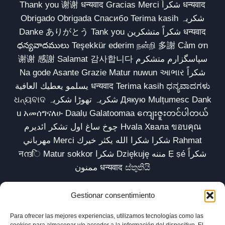
Thank you 谢谢 धन्यवाद Gracias Merci شكراً धन्यवाद
Obrigado Obrigada Спасибо Terima kasih شکریہ
Danke ありがとう Tank you شكراً متشكرين धन्यवाद
ధన్యవాదములు Teşekkür ederim நன்றி 多謝 Cảm ơn
谢谢 感謝 Salamat 감사합니다 سپاسگزارم متشکرم
Na gode Asante Grazie Matur nuwun આભાર شكراً
يسلمو يعطيك العافية धन्यवाद Terima kasih ಧನ್ಯವಾದಗಳು
ଧନ୍ୟବାଦ شکریہ تھوڑا شکریہ Дякую Mulțumesc Dank
u አመሰግናለሁ Daalụ Galatoomaa ကျေးဇူးတင်ပါတယ်
چوخ ساغ اول تشکر ائدیرم Hvala Хвала ขอบคุณ
مهرباني Merci شكرا شكرا الله يكثر خيرك Rahmat
नന്ദि Matur sokkor شكرا Dziękuję مننه Ẹ ṣé شكراً
ممنون धन्यवाद ස්තුතියි
Gestionar consentimiento
Para ofrecer las mejores experiencias, utilizamos tecnologías como las
Inicio
Biblioteca
Parábolas TV
Comunidad