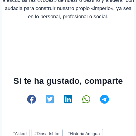
a escuchar las «voces» de nuestro destino y a liderar con
audacia para construir nuestro propio «imperio», ya sea
en lo personal, profesional o social.
Si te ha gustado, comparte
Etiquetas
#
Akkad
#
Diosa Ishtar
#
Historia Antigua