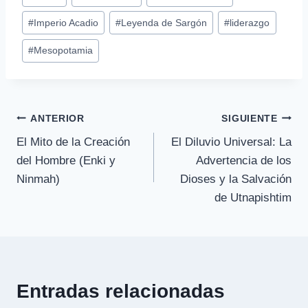
de
#
Imperio Acadio
#
Leyenda de Sargón
#
liderazgo
la
entrada:
#
Mesopotamia
Navegación
ANTERIOR
SIGUIENTE
El Mito de la Creación
El Diluvio Universal: La
de
del Hombre (Enki y
Advertencia de los
entradas
Ninmah)
Dioses y la Salvación
de Utnapishtim
Entradas relacionadas