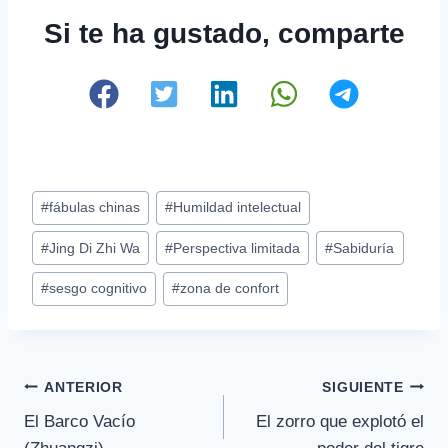
Si te ha gustado, comparte
Etiquetas
#
fábulas chinas
#
Humildad intelectual
de
#
Jing Di Zhi Wa
#
Perspectiva limitada
#
Sabiduría
la
entrada:
#
sesgo cognitivo
#
zona de confort
Navegación
ANTERIOR
SIGUIENTE
El Barco Vacío
El zorro que explotó el
de