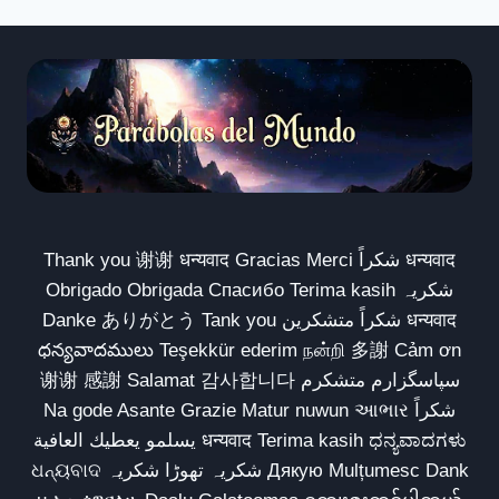
Thank you 谢谢 धन्यवाद Gracias Merci شكراً धन्यवाद
Obrigado Obrigada Спасибо Terima kasih شکریہ
Danke ありがとう Tank you شكراً متشكرين धन्यवाद
ధన్యవాదములు Teşekkür ederim நன்றி 多謝 Cảm ơn
谢谢 感謝 Salamat 감사합니다 سپاسگزارم متشکرم
Na gode Asante Grazie Matur nuwun આભાર شكراً
يسلمو يعطيك العافية धन्यवाद Terima kasih ಧನ್ಯವಾದಗಳು
ଧନ୍ୟବାଦ شکریہ تھوڑا شکریہ Дякую Mulțumesc Dank