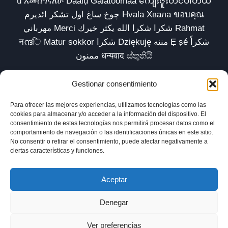
u አመሰግናለሁ Daalụ Galatoomaa ကျေးဇူးတင်ပါတယ်
چوخ ساغ اول تشکر ائدیرم Hvala Хвала ขอบคุณ
مهرباني Merci شكرا شكرا الله يكثر خيرك Rahmat
नന്ദि Matur sokkor شكرا Dziękuję مننه Ẹ ṣé شكراً
ممنون धन्यवाद ස්තුතියි
Gestionar consentimiento
Para ofrecer las mejores experiencias, utilizamos tecnologías como las
Inicio
Biblioteca
Parábolas TV
Comunidad
cookies para almacenar y/o acceder a la información del dispositivo. El
consentimiento de estas tecnologías nos permitirá procesar datos como el
Esencia
Blog
Política de privacidad
comportamiento de navegación o las identificaciones únicas en este sitio.
No consentir o retirar el consentimiento, puede afectar negativamente a
Aviso legal
Política de cookies (UE)
ciertas características y funciones.
Aceptar
Denegar
Ver preferencias