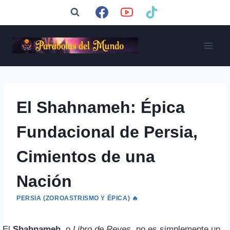
Saltar
al
contenido
El Shahnameh: Épica
Fundacional de Persia,
Cimientos de una
Nación
PERSIA (ZOROASTRISMO Y ÉPICA) 🔥
El
Shahnameh
, o
Libro de Reyes
, no es simplemente un