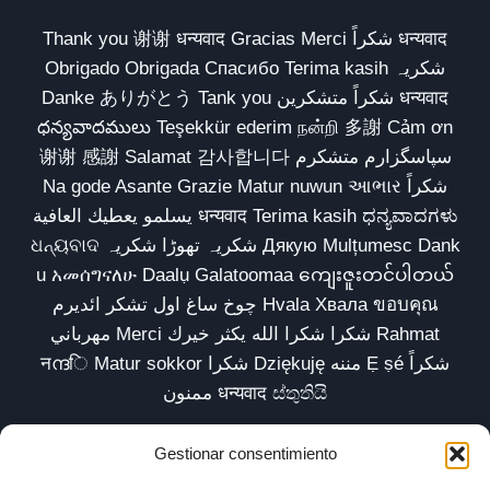
Thank you 谢谢 धन्यवाद Gracias Merci شكراً धन्यवाद
Obrigado Obrigada Спасибо Terima kasih شکریہ
Danke ありがとう Tank you شكراً متشكرين धन्यवाद
ధన్యవాదములు Teşekkür ederim நன்றி 多謝 Cảm ơn
谢谢 感謝 Salamat 감사합니다 سپاسگزارم متشکرم
Na gode Asante Grazie Matur nuwun આભાર شكراً
يسلمو يعطيك العافية धन्यवाद Terima kasih ಧನ್ಯವಾದಗಳು
ଧନ୍ୟବାଦ شکریہ تھوڑا شکریہ Дякую Mulțumesc Dank
u አመሰግናለሁ Daalụ Galatoomaa ကျေးဇူးတင်ပါတယ်
چوخ ساغ اول تشکر ائدیرم Hvala Хвала ขอบคุณ
مهرباني Merci شكرا شكرا الله يكثر خيرك Rahmat
नന്ദि Matur sokkor شكرا Dziękuję مننه Ẹ ṣé شكراً
ممنون धन्यवाद ස්තුතියි
Gestionar consentimiento