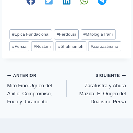
Etiquetas
#
Épica Fundacional
#
Ferdousí
#
Mitología Iraní
de
#
Persia
#
Rostam
#
Shahnameh
#
Zoroastrismo
la
entrada:
Navegación
ANTERIOR
SIGUIENTE
Mito Fino-Úgrico del
Zaratustra y Ahura
de
Anillo: Compromiso,
Mazda: El Origen del
entradas
Foco y Juramento
Dualismo Persa