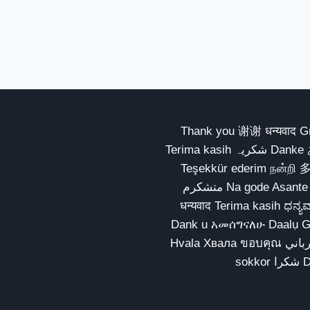
Thank you 谢谢 धन्यवाद Gracias Merci شكراً धन्यवाद
Terima kasih شکریہ Danke ありがとう Tank you شكراً متشكرين धन्यवाद ధన్యవాదములు
Teşekkür ederim நன்றி 
متشکرم Na gode Asante Grazie Matur nuwun આભાર شكراً يسلمو يعطيك العافية
धन्यवाद Terima kasih ಧನ್ಯವಾದಗಳು ଧନ୍ୟବାଦ کریہ
Dank u አመሰግናለሁ Daalụ Galatoomaa က
Hvala Хвала ขอบคุณ مهرباني Merci شكرا شكرا الله يكثر خيرك Rahmat नന്ദि Matur