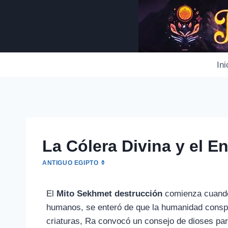
Saltar
al
contenido
Ini
La Cólera Divina y el E
ANTIGUO EGIPTO ⚱️
El
Mito Sekhmet destrucción
comienza cuando
humanos, se enteró de que la humanidad conspira
criaturas, Ra convocó un consejo de dioses para