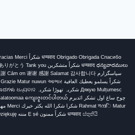
 Obrigado Obrigada Спасибо
多謝 Cảm ơn 谢谢 感謝 Salamat 감사합니다 سپاسگزارم
شکریہ تھوڑا ش Дякую Mulțumesc
ျေးဇူးတင်ပါတယ် چوخ ساغ اول تشکر ائدیرم
sokkor شكرا Dziękuję مننه Ẹ ṣé شكراً ممنون धन्यवाद ස්තුතියි