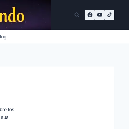
log
bre los
 sus