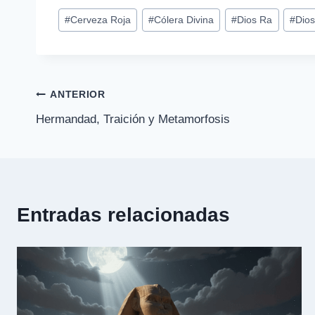
Etiquetas
#
Cerveza Roja
#
Cólera Divina
#
Dios Ra
#
Dio
de
la
entrada:
Navegación
ANTERIOR
Hermandad, Traición y Metamorfosis
de
entradas
Entradas relacionadas