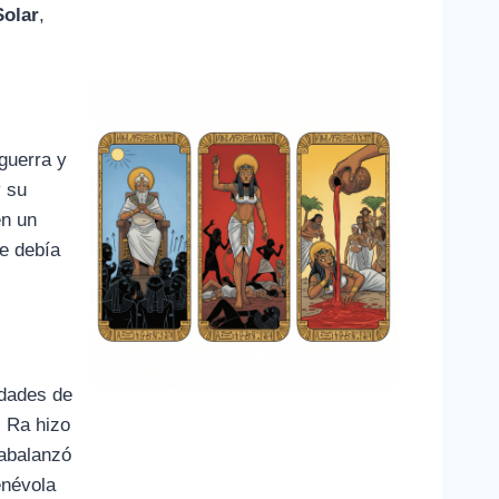
Solar
,
 guerra y
y su
en un
ue debía
idades de
, Ra hizo
 abalanzó
enévola